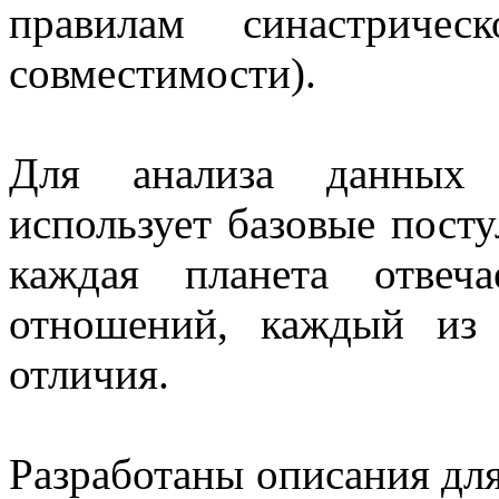
1
правилам синастричес
Дискуссия
(0)
совместимости).
98766 | 2026-06-13 10:36:
Для анализа данных 
1
использует базовые посту
Дискуссия
(0)
каждая планета отвеч
98766 | 2026-06-12 22:04:
отношений, каждый из
1
отличия.
Дискуссия
(0)
98766 | 2026-06-12 09:14:
Разработаны описания для