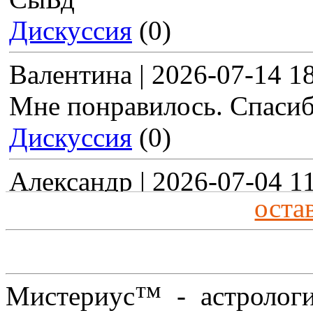
Дискуссия
(0)
Валентина | 2026-07-14 1
Мне понравилось. Спасиб
Дискуссия
(0)
Александр | 2026-07-04 1
оста
ДЭНт
Дискуссия
(0)
test | 2026-06-13 17:16:05
Мистериус™ - астрологи