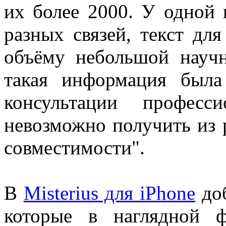
1
их более 2000. У одной 
Дискуссия
(0)
разных связей, текст дл
объёму небольшой научн
98766 | 2026-06-11 22:15:
такая информация была
1
консультации професс
Дискуссия
(0)
невозможно получить из 
98766 | 2026-06-11 18:51:
совместимости".
1
Дискуссия
(0)
В
Misterius для iPhone
доб
которые в наглядной 
98766 | 2026-06-11 08:57: