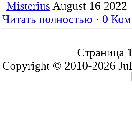
Misterius
August 16 2022
Дискуссия
(0)
Читать полностью
·
0 Ком
VERONIKA | 2026-05-21 1
Какой ключ Вы посоветуе
отношений?
Страница 1
Copyright © 2010-2026 Jul
Дискуссия
(0)
test | 2026-05-14 05:02:46
'
Дискуссия
(0)
' | 2026-05-14 05:02:46